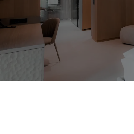
Suite Vie
1–2 Personen
44 m²
Outdoor-Whirlpool
GRUNDRISS
PREMIUMLEISTUNGEN
FAQS