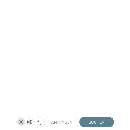
Downloads
Jobs
Home
Impressum
Datenschutz
Datenschutz-Einstellungen
Barrierefreiheit
Sitemap
Partnerlogos einblenden
Interessante Seiten einblenden
ANFRAGEN
BUCHEN