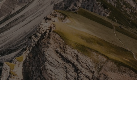
Jahrtausendealte
Gebirgskette
Interessantes und
Wissenswertes über die
Dolomiten