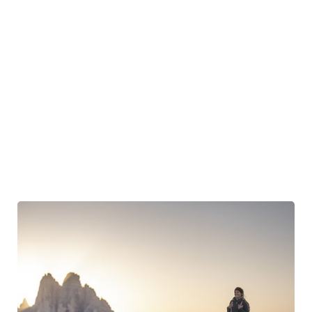
Aktivitäten
wie
Wandern
, Klettern,
Mountainbiken
und
Skifahren
.
Sie bieten eine Vielzahl von gut markierten Wanderwegen,
Kletterrouten und Skigebieten für Sport- und Naturbegeisterte
aller Erfahrungsstufen.
Aufgrund ihrer einzigartigen Schönheit, geologischen Bedeutung
und vielfältigen Flora und Fauna wurden die Dolomiten im Jahr
2009 von der
UNESCO
zum
Welterbe
erklärt.