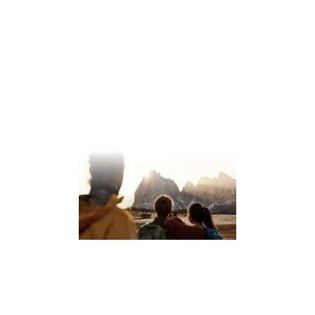
Dolomiten sind eine der bekanntesten und spektakulärsten
Bergregionen Europas.