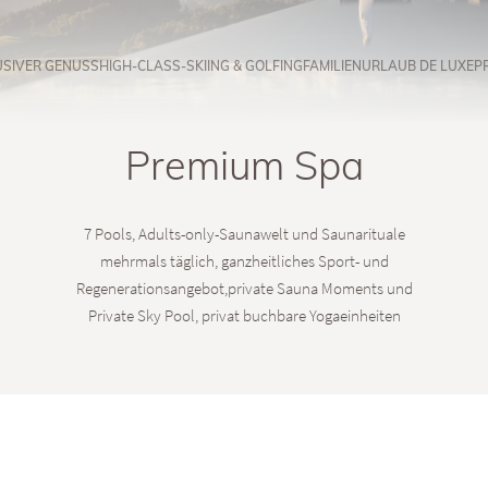
USIVER GENUSS
HIGH-CLASS-SKIING & GOLFING
FAMILIENURLAUB DE LUXE
P
Premium Spa
7 Pools, Adults-only-Saunawelt und Saunarituale
mehrmals täglich, ganzheitliches Sport- und
Regenerationsangebot,private Sauna Moments und
Private Sky Pool, privat buchbare Yogaeinheiten