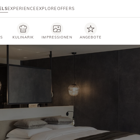
ELS
EXPERIENCE
EXPLORE
OFFERS
TS
KULINARIK
IMPRESSIONEN
ANGEBOTE