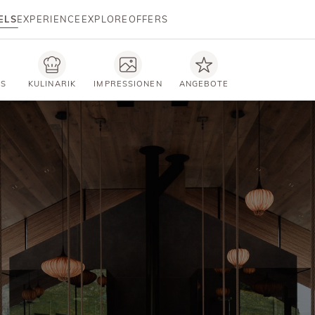
ELS
EXPERIENCE
EXPLORE
OFFERS
TS
KULINARIK
IMPRESSIONEN
ANGEBOTE