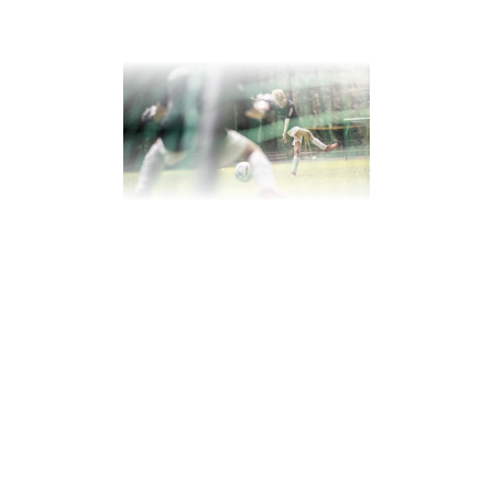
Das erwartet Fußballbegeisterte
in unserem Hotel mit
Fußballcamp
Fünf unvergessliche Urlaubstage für
Jungen und Mädchen
zwischen 5 und 15 Jahren