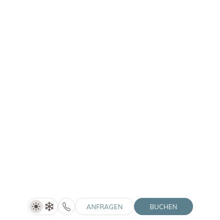
18.10.–01.11.2026
15.11.–06.12.2026
ANFRAGEN
ANFRAGEN
BUCHEN
LANERHOF | WINKLER | SOLVIE