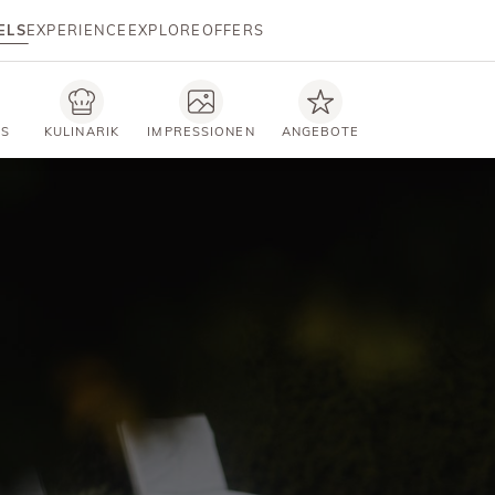
ELS
EXPERIENCE
EXPLORE
OFFERS
TS
KULINARIK
IMPRESSIONEN
ANGEBOTE