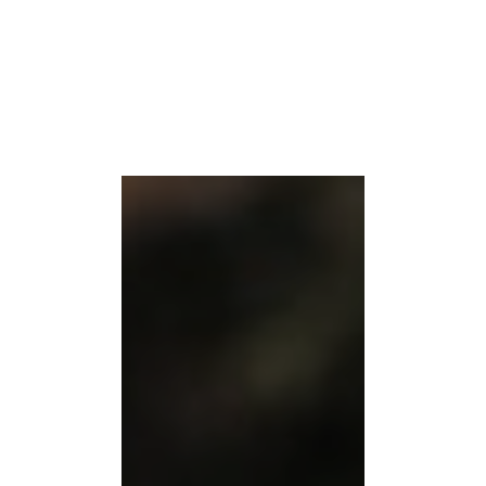
Aufregende Fußballwoche
für Kids und Teenies
MEHR LESEN