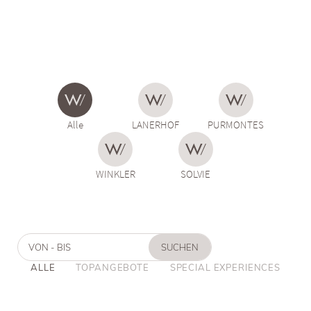
außergewöhnlichen Aktiverlebnissen und erlesenen
Gourmetfreuden. Eintauchen in unsere reiche Welt der
Angebote
,
liebevoll geschnürt für
jedes Bedürfnis
.
Alle
LANERHOF
PURMONTES
WINKLER
SOLVIE
VON - BIS
SUCHEN
ALLE
TOPANGEBOTE
SPECIAL EXPERIENCES