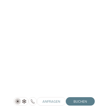
LANERHOF | WINKLER | SOLVIE
Summer Special (5=4)
5 Nächte
DETAILS ANZEIGEN
ANFRAGEN
BUCHEN