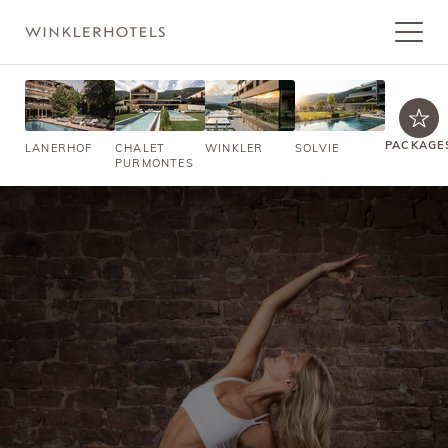
PACKAGE
LANERHOF
CHALET
WINKLER
SOLVIE
PURMONTES