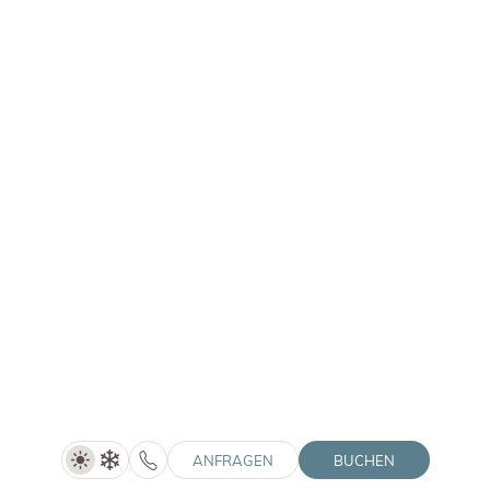
WINKLER
Time out - Hotel Winkler (4=3)
4 Nächte
DETAILS ANZEIGEN
01.05.–30.06.2027
ANFRAGEN
BUCHEN