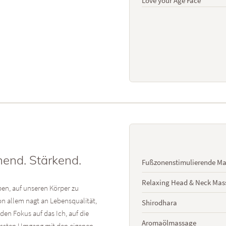
Love your Age Face
end. Stärkend.
Fußzonenstimulierende M
Relaxing Head & Neck Mas
aben, auf unseren Körper zu
on allem nagt an Lebensqualität,
Shirodhara
n Fokus auf das Ich, auf die
Aromaölmassage
ussten Umgang mit den eigenen