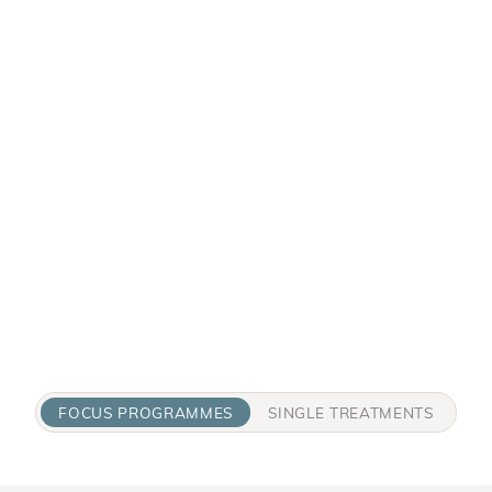
so dringend nötig haben. Was sich so leicht liest, 
das. Und genau deshalb haben wir in den Winkler
weiterdenken und das, was Körper und Geist brau
Focus Programmes
. Vielseitig, bedürfnisorientier
Dabei stehen jeweils
zwei Stufen
zur Verfügung, d
und auch der Zeit Ihres Aufenthalts anpassen. Un
gemeinsam die einzelnen Behandlungstermine.
FOCUS PROGRAMMES
SINGLE TREATMENTS