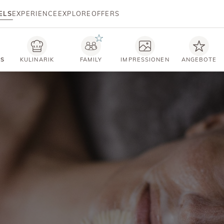
ELS
EXPERIENCE
EXPLORE
OFFERS
TS
KULINARIK
FAMILY
IMPRESSIONEN
ANGEBOTE