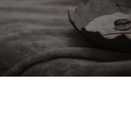
Terminanfrage Spa-
Treatments
Schenken Sie sich pure
Verwöhnung