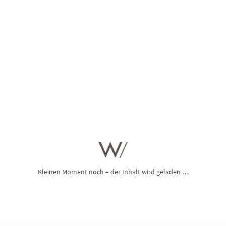
Hören Sie ihn? Den süßen Lockruf unserer
reichhaltigen Spa-
Treatments
? Eine verführerische Welt kostbarer Behandlungen
und Massagen wartet darauf, von Ihnen entdeckt zu werden.
Lassen Sie Leichtigkeit in Ihren Urlaub einziehen und
reservieren
Sie bereits jetzt
den Termin für Ihre
Wunschbehandlung
.
Sichern Sie sich Ihren
Wunschtermin im Hotel Winkler
Kleinen Moment noch – der Inhalt wird geladen …