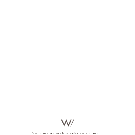
alatevi attimi di puro benes
 anche voi? Il dolce richiamo dei nostri
rigeneranti trattamenti spa
? Cosa 
nostro vasto e sconfinato mondo wellness? Godetevi attimi di spensieratezza
prenotate ora
il massaggio
dei vostri sogni
.
icuratevi ora un appuntam
all’Hotel Winkler
Solo un momento – stiamo caricando i contenuti …