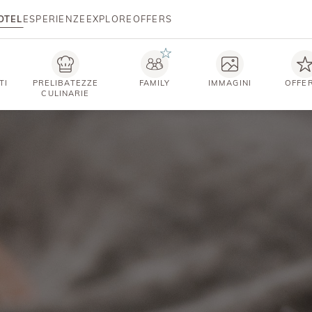
OTEL
ESPERIENZE
EXPLORE
OFFERS
TI
PRELIBATEZZE
FAMILY
IMMAGINI
OFFE
CULINARIE