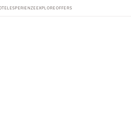
OTEL
ESPERIENZE
EXPLORE
OFFERS
Imprint
rhotels | Premium Spa Resort Dolomites
s Srl
 Lorenzo di Sebato (BZ)
4 403133