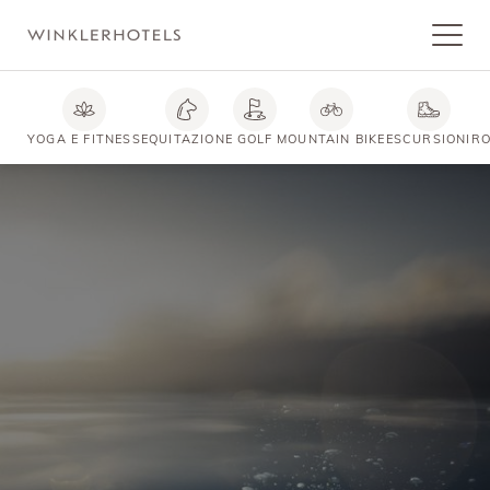
YOGA E FITNESS
EQUITAZIONE
GOLF
MOUNTAIN BIKE
ESCURSIONI
RO