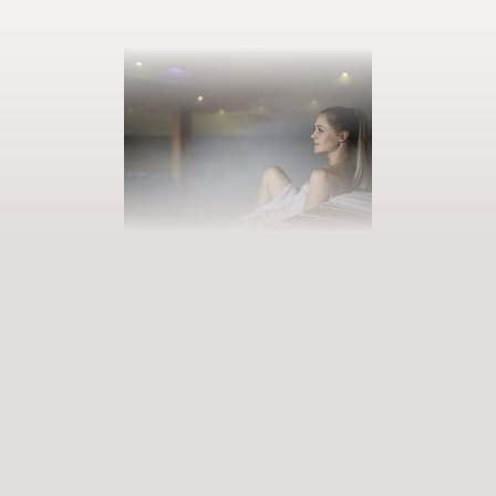
PRENOTATE LA VOSTRA VACANZA
Entrate in un mondo di infinite
possibilità
Esperienze appaganti che arricchiscono e rimangono nel cuore.
Servizi Premium che risvegliano i sensi. Siete pronti a entrare in un