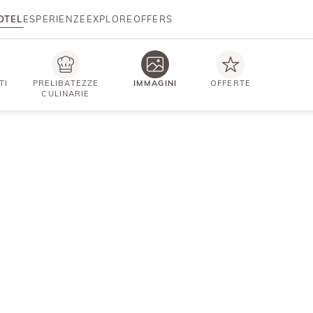
OTEL
ESPERIENZE
EXPLORE
OFFERS
TI
PRELIBATEZZE
IMMAGINI
OFFERTE
CULINARIE
IMPRESSIONEN
Il lusso che arricchisce.
egalano libertà e pienezza, dal
lusso naturale
intriso di pura leggerezza, m