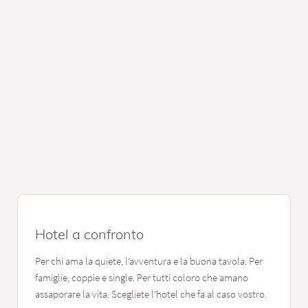
CALM INSPIRING GETAWAY
SOLVIE
Quiete, gusto e design: alla perfezione. Un’eccellenza a 5 stelle.
MOSTRA DETTAGLI
RICHIEDI
PRENOTA
Hotel a confronto
Per chi ama la quiete, l’avventura e la buona tavola. Per
famiglie, coppie e single. Per tutti coloro che amano
assaporare la vita. Scegliete l’hotel che fa al caso vostro.