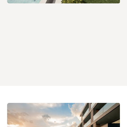
PRIVATE LUXURY CHALET
PURMONTES
Cinque Chalet Suite con piscina privata e concierge service
MOSTRA DETTAGLI
RICHIEDI
PRENOTA