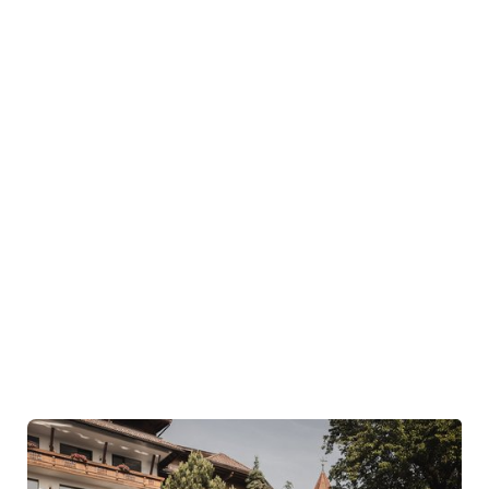
nei nostri hotel di lusso in Alto
Adige
Quattro hotel incastonati nella natura della Val Pusteria, tra
distese verdeggianti e aguzze cime dolomitiche. Ognuno
straordinariamente unico nel suo genere, armoniosamente in
equilibrio con l’offerta sfaccettata di tutti e quattro i nostri
hotel di
lusso in Alto Adige
. Un vero e proprio elogio alla varietà del
nostro territorio, alle esperienze rivitalizzanti che vi si possono
vivere, esperienze che si radicano dentro. Per una vacanza che
nutre l’anima.