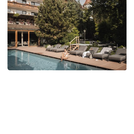
RELAX & ACTIVE RETREAT
LANERHOF
Lussuoso wellness hotel 4 stelle S con offerta Premium e
maneggio
MOSTRA DETTAGLI