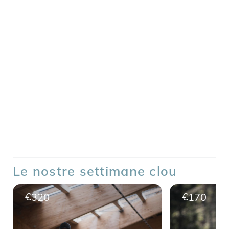
La nostra storia è profondamente legata al meraviglioso territorio
nel quale si trovano i nostri hotel, che gestiamo ormai da
generazioni. Farvi conoscere le sue bellezze paesaggistiche, la sua
cultura e le sue particolarità è ciò che ci sta più a cuore. A
prescindere da cosa sceglierete di fare, se vivere
esperienze
rivitalizzanti nella natura, fare attività appassionanti nel tempo
libero
o godervi il relax, le nostre
esperienze Premium
sono
pensate su misura per voi e vi faranno scoprire le bellezze di uno
dei territori più belli in assoluto.
Le nostre settimane clou
€
€
320
170