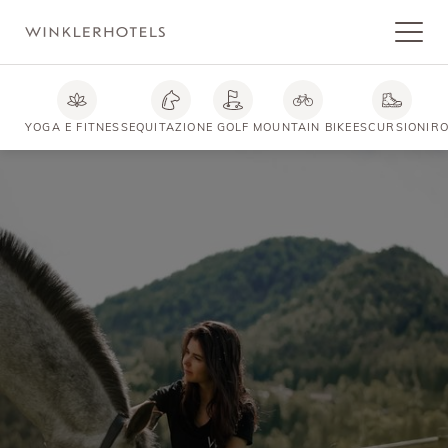
YOGA E FITNESS
EQUITAZIONE
GOLF
MOUNTAIN BIKE
ESCURSIONI
RO