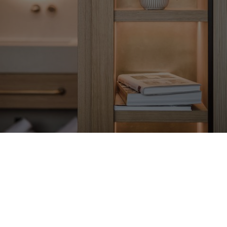
WINKLER
Soggiorno
Un omaggio al design e
all’esclusività