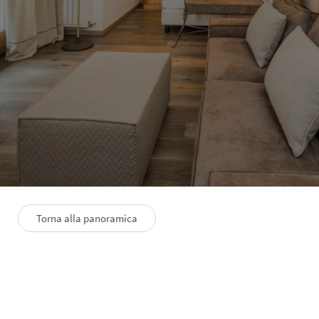
HOTEL WINKLER
Suite Corones
3–4 persone
45 m²
Torna alla panoramica
PLANIMETRIA
PREMIUMLEISTUNGEN
FAQS