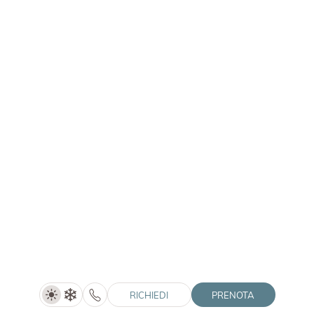
HOTEL WINKLER
|
MONOLOCALE
Camera Doppia Alpin De Luxe
Prezzo su richiesta
MOSTRA DETTAGLI
1–3 persone
30 m²
RICHIEDI
PRENOTA
RICHIEDI
PRENOTA
CONFRONTA CAMERE