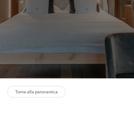
HOTEL WINKLER
Suite Love
1–2 persone
35 m²
Giardino con idromassaggio outdoor
Torna alla panoramica
PLANIMETRIA
PREMIUMLEISTUNGEN
FAQS