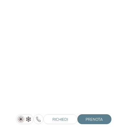
HOTEL WINKLER
|
MONOLOCALE
Camera Doppia Alpin De Luxe
Prezzo su richiesta
MOSTRA DETTAGLI
1–3 persone
30 m²
RICHIEDI
PRENOTA