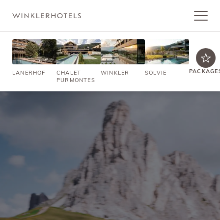
PACKAGE
LANERHOF
CHALET
WINKLER
SOLVIE
PURMONTES