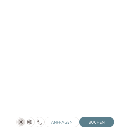
LANERHOF | SOLVIE
Time out! (4=3)
4 Nächte
DETAILS ANZEIGEN
10.04.–15.05.2027
ANFRAGEN
ANFRAGEN
BUCHEN