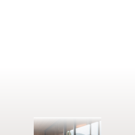
DETAILS ANZEIGEN
1–3 Personen
90 m²
Infinity pool 8 x 4 m
ANFRAGEN
BUCHEN