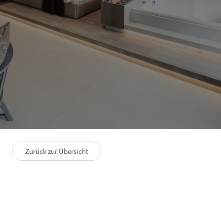
CHALET PURMONTES
Superior Chalet Suite
Mountain
1–3 Personen
90 m²
Infinity pool 8 x 4 m
Zurück zur Übersicht
GRUNDRISS
PREMIUMLEISTUNGEN
FAQS