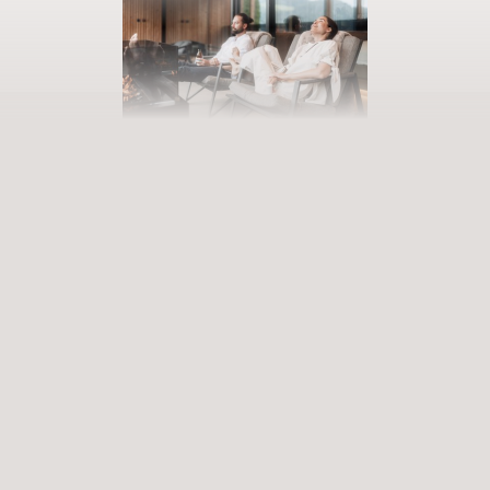
AUSZEIT BUCHEN
Eintreten in unsere Welt der Fülle
Erfüllende Erlebnisse, die zu tiefgreifenden Erfahrungen werden.
Premium-Services, die bereichern und aufleben lassen. Wann
betreten Sie unsere Welt der Vielfalt?
ANREISE
ABREISE
Datum auswählen
Datum auswählen