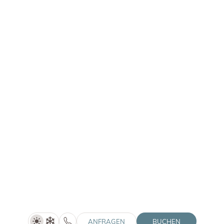
HolidayCheck
Winkler Stories
Tripadvisor
Gutscheine
Anreise
Home
Social Media Wall
Impressum
Downloads
Datenschutz
Jobs
Datenschutz-Einstellungen
Barrierefreiheit
Sitemap
Partnerlogos einblenden
Interessante Seiten einblenden
ANFRAGEN
BUCHEN