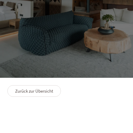
CHALET PURMONTES
Luxury Chalet Suite
1–4 Personen
130 m²
Infinity pool 8 x 4 m
Zurück zur Übersicht
GRUNDRISS
PREMIUMLEISTUNGEN
FAQS