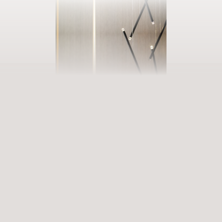
AUSZEIT BUCHEN
Eintreten in unsere Welt der Fülle
Erfüllende Erlebnisse, die zu tiefgreifenden Erfahrungen werden.
Premium-Services, die bereichern und aufleben lassen. Wann
betreten Sie unsere Welt der Vielfalt?