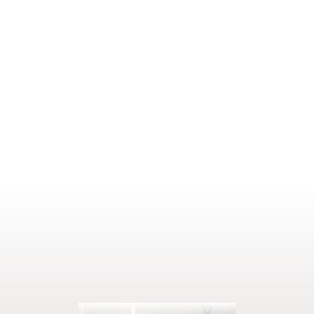
Preis auf Anfrage
DETAILS ANZEIGEN
1–2 Personen
22 m²
ANFRAGEN
BUCHEN