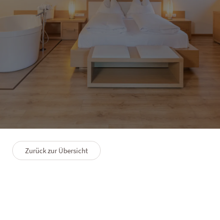
HOTEL LANERHOF
Wellnesssuite mit separatem
Kinderzimmer
3–4 Personen
65 m²
Zurück zur Übersicht
GRUNDRISS
PREMIUMLEISTUNGEN
FAQS