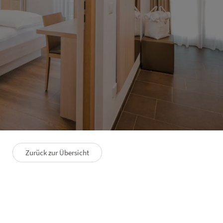
HOTEL LANERHOF
Familienzimmer Residence
2–4 Personen
37 m²
Zurück zur Übersicht
GRUNDRISS
PREMIUMLEISTUNGEN
FAQS