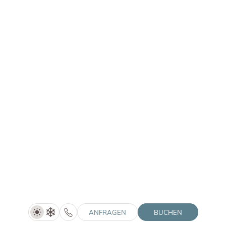
Pfalzner Str. 12A | 39030 Pfalzen (BZ)
© 2026 Winklerhotels
MwSt.-Nr.: IT02505060216
HolidayCheck
Winkler Stories
Tripadvisor
Gutscheine
Anreise
Home
Social Media Wall
Impressum
Downloads
Datenschutz
Jobs
Datenschutz-Einstellungen
Barrierefreiheit
Sitemap
Partnerlogos einblenden
Interessante Seiten einblenden
ANFRAGEN
BUCHEN