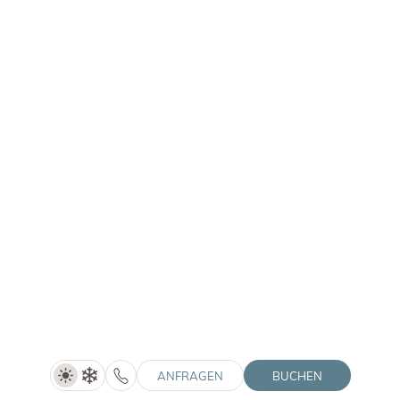
Pfalzner Str. 12A | 39030 Pfalzen (BZ)
© 2026 Winklerhotels
MwSt.-Nr.: IT02505060216
HolidayCheck
Winkler Stories
Tripadvisor
Gutscheine
Anreise
Home
Social Media Wall
Impressum
Downloads
Datenschutz
Jobs
Datenschutz-Einstellungen
Barrierefreiheit
Sitemap
Partnerlogos einblenden
Interessante Seiten einblenden
ANFRAGEN
BUCHEN