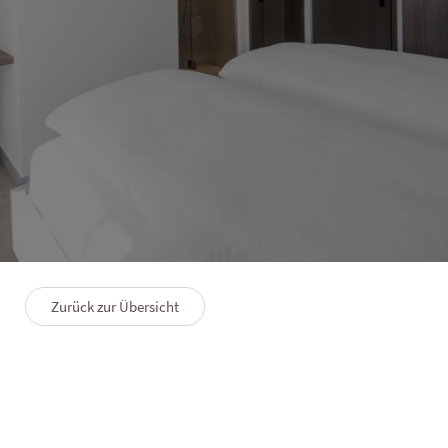
HOTEL LANERHOF
Appartement Wieseneck
4–6 Personen
90 m²
Zurück zur Übersicht
GRUNDRISS
PREMIUMLEISTUNGEN
FAQS