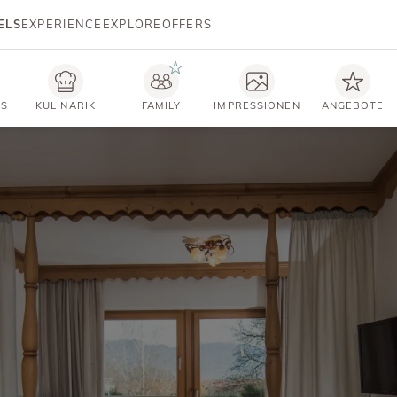
ELS
EXPERIENCE
EXPLORE
OFFERS
TS
KULINARIK
FAMILY
IMPRESSIONEN
ANGEBOTE