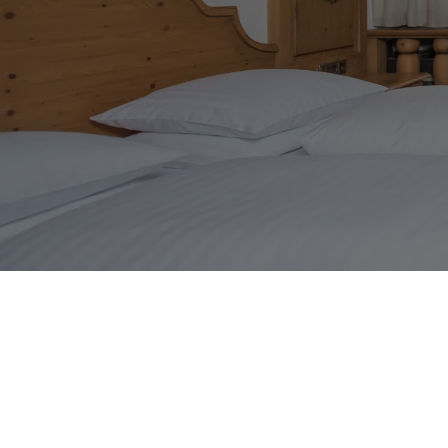
Juniorsuite
1–4 Personen
30 m²
GRUNDRISS
PREMIUMLEISTUNGEN
FAQS