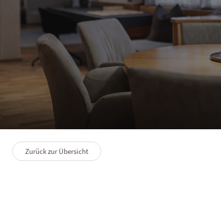
HOTEL LANERHOF
Studio L
4–6 Personen
170 m²
Indoor Whirlpool
Zurück zur Übersicht
GRUNDRISS
PREMIUMLEISTUNGEN
FAQS