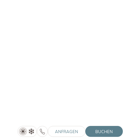
Pfalzner Str. 12A | 39030 Pfalzen (BZ)
© 2026 Winklerhotels
MwSt.-Nr.: IT02505060216
HolidayCheck
Winkler Stories
Tripadvisor
Gutscheine
Anreise
Home
Social Media Wall
Impressum
Downloads
Datenschutz
Jobs
Datenschutz-Einstellungen
Barrierefreiheit
Sitemap
Partnerlogos einblenden
Interessante Seiten einblenden
ANFRAGEN
BUCHEN