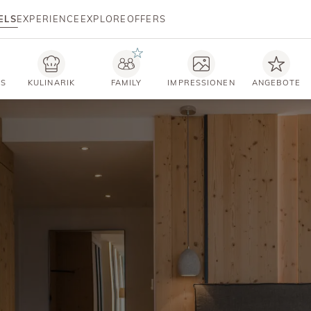
ELS
EXPERIENCE
EXPLORE
OFFERS
TS
KULINARIK
FAMILY
IMPRESSIONEN
ANGEBOTE