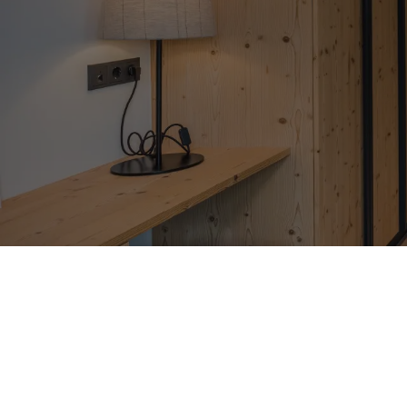
Suite Berg
3–4 Personen
45 m²
GRUNDRISS
PREMIUMLEISTUNGEN
FAQS