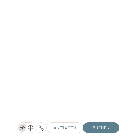
Doppelzimmer Alpin de luxe
Preis auf Anfrage
DETAILS ANZEIGEN
1–3 Personen
30 m²
ANFRAGEN
BUCHEN
ZIMMER VERGLEICHEN
ANFRAGEN
BUCHEN