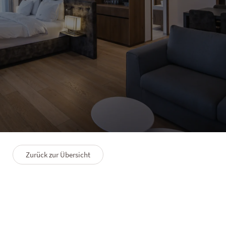
HOTEL WINKLER
Neighbour House
3–6 Personen
100 m²
Zurück zur Übersicht
GRUNDRISS
PREMIUMLEISTUNGEN
FAQS