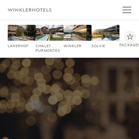
PACKAGE
LANERHOF
CHALET
WINKLER
SOLVIE
PURMONTES