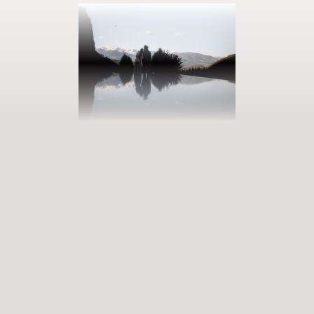
PRENOTATE LA VOSTRA VACANZA
Entrate in un mondo di infinite
possibilità
Esperienze appaganti che arricchiscono e rimangono nel cuore.
Servizi Premium che risvegliano i sensi. Siete pronti a entrare in un
mondo ricco di possibilità?