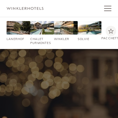
PACCHET
LANERHOF
CHALET
WINKLER
SOLVIE
PURMONTES