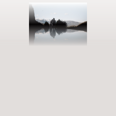
AUSZEIT BUCHEN
Eintreten in unsere Welt der Fülle
Erfüllende Erlebnisse, die zu tiefgreifenden Erfahrungen werden.
Premium-Services, die bereichern und aufleben lassen. Wann
betreten Sie unsere Welt der Vielfalt?