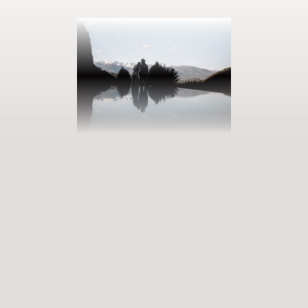
PRENOTATE LA VOSTRA VACANZA
Entrate in un mondo di infinite
possibilità
Esperienze appaganti che arricchiscono e rimangono nel cuore.
Servizi Premium che risvegliano i sensi. Siete pronti a entrare in un
mondo ricco di possibilità?