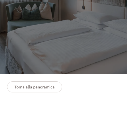
HOTEL SOLVIE
Matrimoniale Kronplatz
1–2 persone
22 m²
Torna alla panoramica
PLANIMETRIA
PREMIUMLEISTUNGEN
FAQS