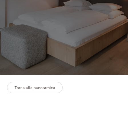
HOTEL SOLVIE
Junior Suite Bergblick
1–4 persone
31 m²
Torna alla panoramica
PLANIMETRIA
PREMIUMLEISTUNGEN
FAQS