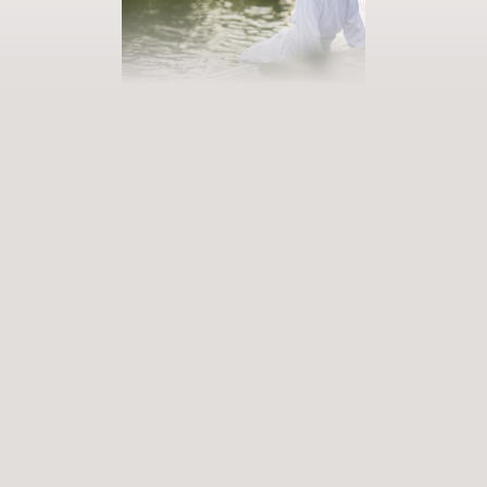
PRENOTATE LA VOSTRA VACANZA
Entrate in un mondo di infinite
possibilità
Esperienze appaganti che arricchiscono e rimangono nel cuore.
Servizi Premium che risvegliano i sensi. Siete pronti a entrare in un
mondo ricco di possibilità?
ARRIVO
PARTENZA
Seleziona la data
Seleziona la data