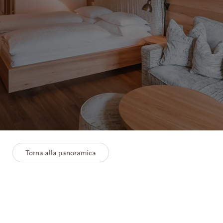
HOTEL SOLVIE
Suite Romantica Bergblick
1–3 persone
31 m²
Indoor Whirlpool
Torna alla panoramica
PLANIMETRIA
PREMIUMLEISTUNGEN
FAQS