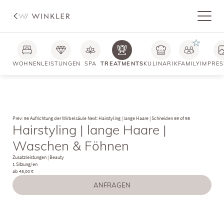
WOHNEN
LEISTUNGEN
SPA
TREATMENTS
KULINARIK
FAMILY
IMPRES
Prev: 96 Aufrichtung der Wirbelsäule
Next: Hairstyling | lange Haare | Schneiden
69 of 98
Hairstyling | lange Haare |
Waschen & Föhnen
Zusatzleistungen
|
Beauty
1 Sitzung/en
ab 45,00 €
ANFRAGEN