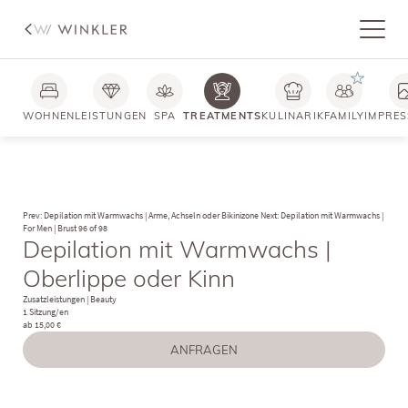
WOHNEN
LEISTUNGEN
SPA
TREATMENTS
KULINARIK
FAMILY
IMPRES
Prev: Depilation mit Warmwachs | Arme, Achseln oder Bikinizone
Next: Depilation mit Warmwachs |
For Men | Brust
96 of 98
Depilation mit Warmwachs |
Oberlippe oder Kinn
Zusatzleistungen
|
Beauty
1 Sitzung/en
ab 15,00 €
ANFRAGEN