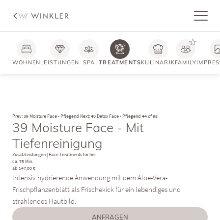
WOHNEN
LEISTUNGEN
SPA
TREATMENTS
KULINARIK
FAMILY
IMPRES
Prev: 39 Moisture Face - Pflegend
Next: 40 Detox Face - Pflegend
44 of 98
39 Moisture Face - Mit
Tiefenreinigung
Zusatzleistungen
|
Face Treatments for her
ca. 75 Min.
ab 147,00 €
Intensiv hydrierende Anwendung mit dem Aloe-Vera-
Frischpflanzenblatt als Frischekick für ein lebendiges und
strahlendes Hautbild.
ANFRAGEN