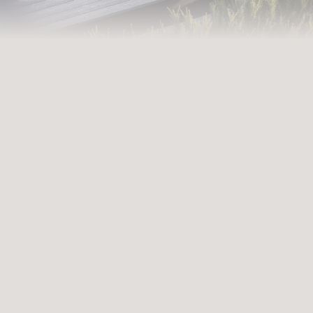
AUSZEIT BUCHEN
ntreten in unsere Welt der Fü
Erlebnisse, die zu tiefgreifenden Erfahrungen werden. Premium-Services, di
und aufleben lassen. Wann betreten Sie unsere Welt der Vielfalt?
ABREISE
ANFRAGEN
B
uswählen
Datum auswählen