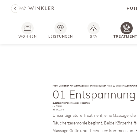
HOT
WOHNEN
LEISTUNGEN
SPA
TREATMEN
Prev: Depilation mit Warmwachs | For Men | Rücken
Next: 02 Winklers Wohlfühlm
01 Entspannung f
Zusatzleistungen
|
Classics Massagen
ca. 75 Min.
ab 142,00 €
Unser Signature Treatment, eine Massage, die
Räucherzeremonie beginnt. Beide Körperhälfte
Massage-Griffe und -Techniken kommen zum Ein