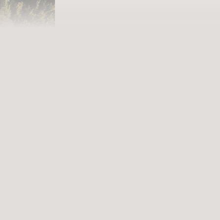
lle
e bereichern
UCHEN