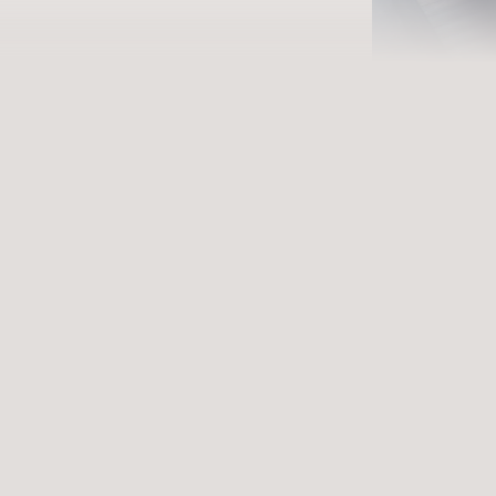
Ei
Erfüllende 
ANREISE
Datum a