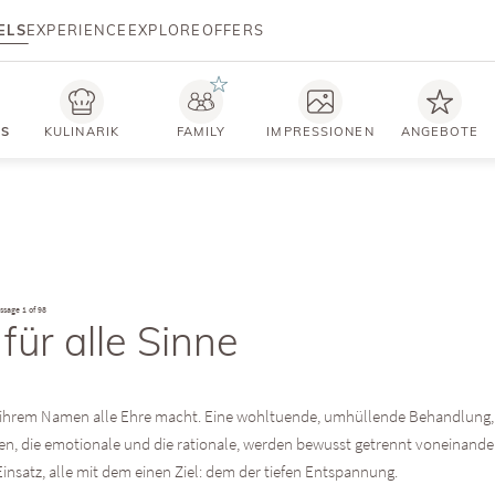
ELS
EXPERIENCE
EXPLORE
OFFERS
TS
KULINARIK
FAMILY
IMPRESSIONEN
ANGEBOTE
assage
1 of 98
ür alle Sinne
 ihrem Namen alle Ehre macht. Eine wohltuende, umhüllende Behandlung, di
n, die emotionale und die rationale, werden bewusst getrennt voneinander 
satz, alle mit dem einen Ziel: dem der tiefen Entspannung.