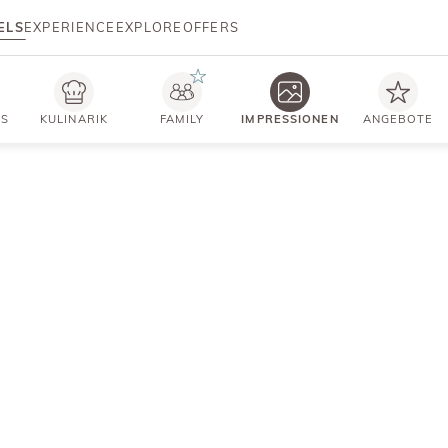
ELS
EXPERIENCE
EXPLORE
OFFERS
TS
KULINARIK
FAMILY
IMPRESSIONEN
ANGEBOTE
IMPRESSIONEN
Ein erquickender Ort
der Lebensfreude