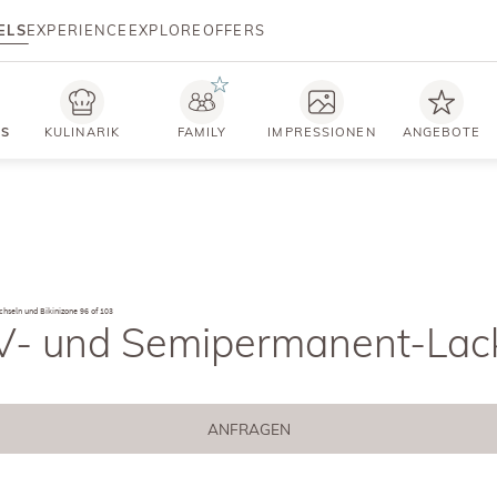
ELS
EXPERIENCE
EXPLORE
OFFERS
TS
KULINARIK
FAMILY
IMPRESSIONEN
ANGEBOTE
chseln und Bikinizone
96 of 103
V- und Semipermanent-Lac
ANFRAGEN