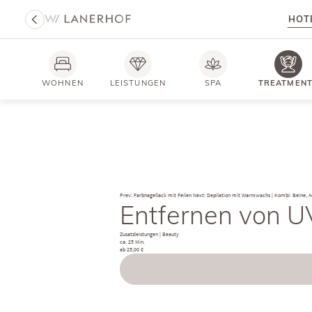
HOT
WOHNEN
LEISTUNGEN
SPA
TREATMEN
Prev: Farbnagellack mit Feilen
Next: Depilation mit Warmwachs | Kombi: Beine, A
Entfernen von U
Zusatzleistungen
|
Beauty
ca. 25 Min.
ab 25,00 €