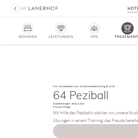
HOT
WOHNEN
LEISTUNGEN
SPA
TREATMEN
Prev: 63 Waldbaden
Next: 65 Beckenbodentraining
80 of 103
64 Peziball
Zusatzleistungen
|
Body & Soul
Preis auf Anfrage
Mit Hilfe des Peziballs stärken wir unsere Mus
Übungen in einem Training, das Freude bereite