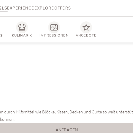
ELS
EXPERIENCE
EXPLORE
OFFERS
TS
KULINARIK
IMPRESSIONEN
ANGEBOTE
a
n durch Hilfsmittel wie Blöcke, Kissen, Decken und Gurte so weit unterstütz
 können.
ANFRAGEN