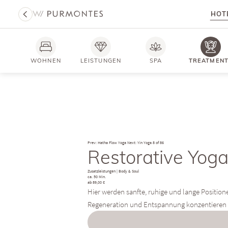
HOT
WOHNEN
LEISTUNGEN
SPA
TREATMEN
Prev: Hatha Flow Yoga
Next: Yin Yoga
8 of 86
Restorative Yog
Zusatzleistungen
|
Body & Soul
ca. 50 Min.
ab 89,00 €
Hier werden sanfte, ruhige und lange Positione
Regeneration und Entspannung konzentieren