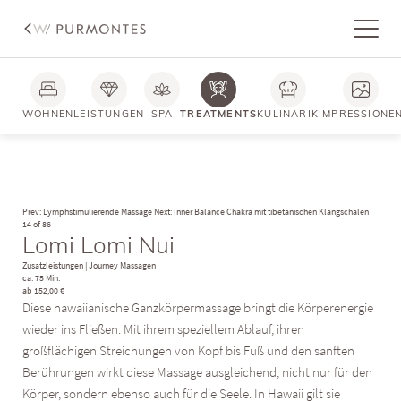
WOHNEN
LEISTUNGEN
SPA
TREATMENTS
KULINARIK
IMPRESSIONE
Prev: Lymphstimulierende Massage
Next: Inner Balance Chakra mit tibetanischen Klangschalen
14 of 86
Lomi Lomi Nui
Zusatzleistungen
|
Journey Massagen
ca. 75 Min.
ab 152,00 €
Diese hawaiianische Ganzkörpermassage bringt die Körperenergie
wieder ins Fließen. Mit ihrem speziellem Ablauf, ihren
großflächigen Streichungen von Kopf bis Fuß und den sanften
Berührungen wirkt diese Massage ausgleichend, nicht nur für den
Körper, sondern ebenso auch für die Seele. In Hawaii gilt sie